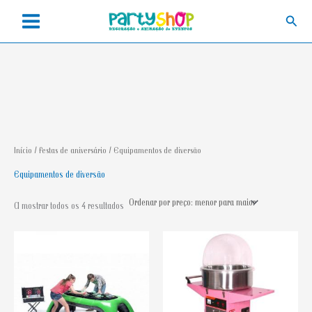
Skip
Searc
to
content
Início
/
Festas de aniversário
/ Equipamentos de diversão
Equipamentos de diversão
Ordenado
A mostrar todos os 4 resultados
por
preço:
menor
para
maior