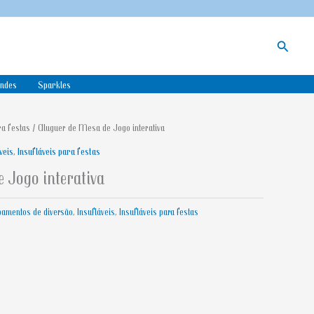
Search
indes
Sparkles
ra festas
/ Aluguer de Mesa de Jogo interativa
veis
,
Insufláveis para festas
 Jogo interativa
pamentos de diversão
,
Insufláveis
,
Insufláveis para festas