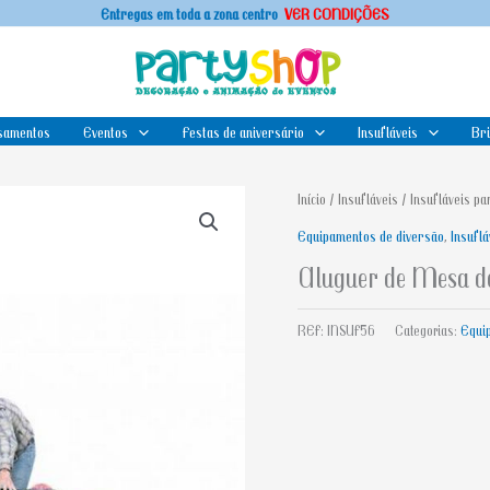
Entregas em toda a zona centro
VER CONDIÇÕES
samentos
Eventos
Festas de aniversário
Insufláveis
Br
Início
/
Insufláveis
/
Insufláveis pa
Equipamentos de diversão
,
Insuflá
Aluguer de Mesa de
REF:
INSUF56
Categorias:
Equi