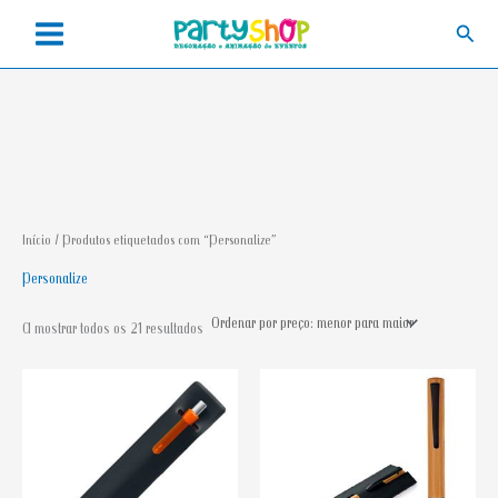
Skip
Searc
to
content
Início
/ Produtos etiquetados com “Personalize”
Personalize
Ordenado
A mostrar todos os 21 resultados
por
preço:
menor
para
maior