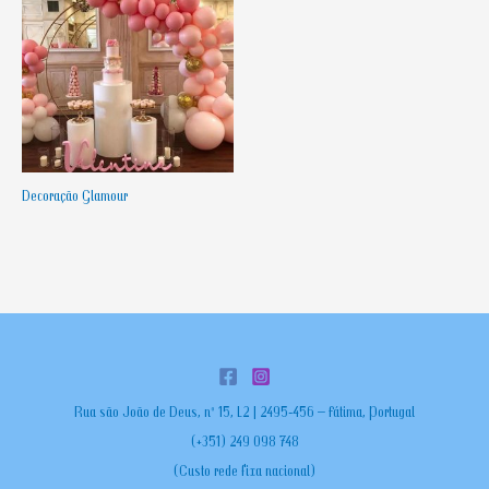
Decoração Glamour
Rua são João de Deus, nº 15, L2 | 2495-456 – Fátima, Portugal
(+351) 249 098 748
(Custo rede fixa nacional)